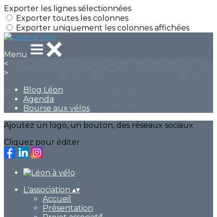
Exporter les lignes sélectionnées
Exporter toutes les colonnes
Exporter uniquement les colonnes affichées
Menu
<
>
Blog Léon
Agenda
Bourse aux vélos
Ajoutez un logo, un bouton, des réseaux sociaux
Cliquez pour éditer
L'association
▴
▾
Accueil
Présentation