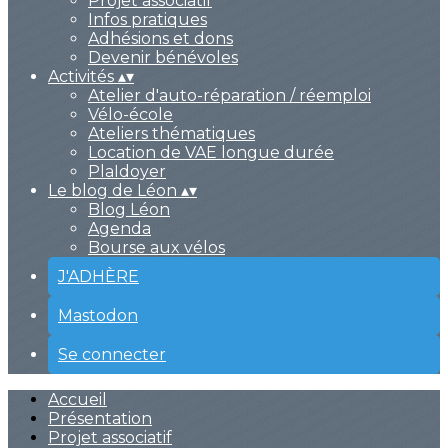
Projet associatif
Infos pratiques
Adhésions et dons
Devenir bénévoles
Activités
▴
▾
Atelier d'auto-réparation / réemploi
Vélo-école
Ateliers thématiques
Location de VAE longue durée
PlaIdoyer
Le blog de Léon
▴
▾
Blog Léon
Agenda
Bourse aux vélos
J'ADHÈRE
Mastodon
Se connecter
Accueil
Présentation
Projet associatif