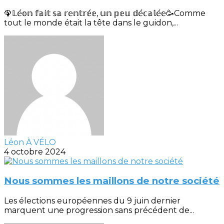
🦚𝕃𝕖́𝕠𝕟 𝕗𝕒𝕚𝕥 𝕤𝕒 𝕣𝕖𝕟𝕥𝕣𝕖́𝕖, 𝕦𝕟 𝕡𝕖𝕦 𝕕𝕖́𝕔𝕒𝕝𝕖́𝕖🥳Comme
tout le monde était la tête dans le guidon,...
Léon À VÉLO
4 octobre 2024
Nous sommes les maillons de notre société
Les élections européennes du 9 juin dernier
marquent une progression sans précédent de...