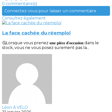
0 commentaire(s)
Connectez-vous pour laisser un commentaire
Consultez également
La face cachée du réemploi
🤔Lorsque vous prenez 𝐮𝐧𝐞 𝐩𝐢𝐞̀𝐜𝐞 𝐝'𝐨𝐜𝐜𝐚𝐬𝐢𝐨𝐧 dans le
stock, vous ne vous posez surement pas la...
Léon À VÉLO