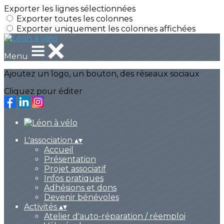
Exporter les lignes sélectionnées
Exporter toutes les colonnes
Exporter uniquement les colonnes affichées
Menu
Ajoutez un logo, un bouton, des réseaux sociaux
Cliquez pour éditer
L'association
▴
▾
Accueil
Présentation
Projet associatif
Infos pratiques
Adhésions et dons
Devenir bénévoles
Activités
▴
▾
Atelier d'auto-réparation / réemploi