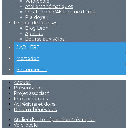
Vélo-école
Ateliers thématiques
Location de VAE longue durée
PlaIdoyer
Le blog de Léon
▴
▾
Blog Léon
Agenda
Bourse aux vélos
J'ADHÈRE
Mastodon
Se connecter
Accueil
Présentation
Projet associatif
Infos pratiques
Adhésions et dons
Devenir bénévoles
Atelier d'auto-réparation / réemploi
Vélo-école