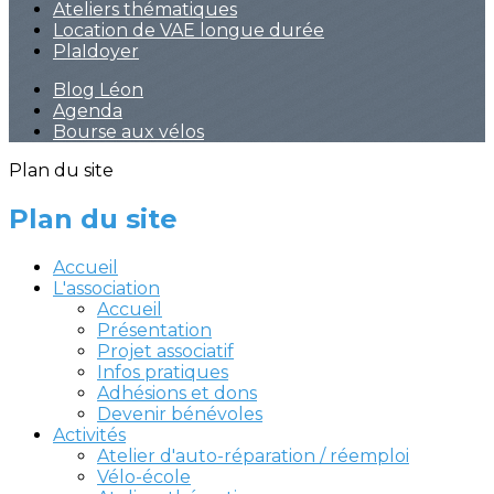
Ateliers thématiques
Location de VAE longue durée
PlaIdoyer
Blog Léon
Agenda
Bourse aux vélos
Plan du site
Plan du site
Accueil
L'association
Accueil
Présentation
Projet associatif
Infos pratiques
Adhésions et dons
Devenir bénévoles
Activités
Atelier d'auto-réparation / réemploi
Vélo-école