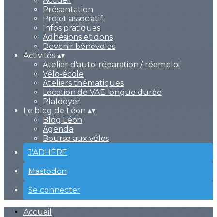
Accueil
Présentation
Projet associatif
Infos pratiques
Adhésions et dons
Devenir bénévoles
Activités
▴
▾
Atelier d'auto-réparation / réemploi
Vélo-école
Ateliers thématiques
Location de VAE longue durée
PlaIdoyer
Le blog de Léon
▴
▾
Blog Léon
Agenda
Bourse aux vélos
J'ADHÈRE
Mastodon
Se connecter
Accueil