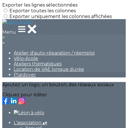
Exporter les lignes sélectionnées
Exporter toutes les colonnes
Exporter uniquement les colonnes affichées
Menu
<
>
Atelier d'auto-réparation / réemploi
Vélo-école
Ateliers thématiques
Location de VAE longue durée
PlaIdoyer
Ajoutez un logo, un bouton, des réseaux sociaux
Cliquez pour éditer
L'association
▴
▾