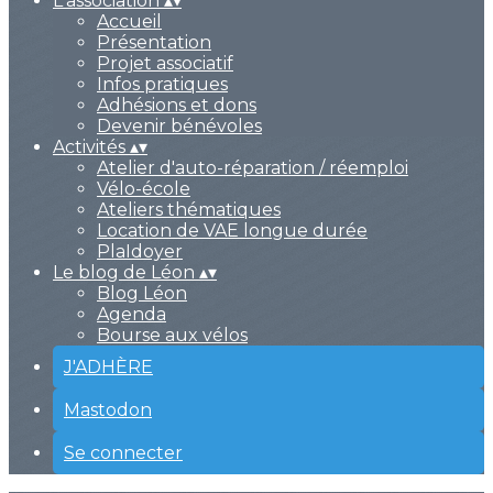
L'association
▴
▾
Accueil
Présentation
Projet associatif
Infos pratiques
Adhésions et dons
Devenir bénévoles
Activités
▴
▾
Atelier d'auto-réparation / réemploi
Vélo-école
Ateliers thématiques
Location de VAE longue durée
PlaIdoyer
Le blog de Léon
▴
▾
Blog Léon
Agenda
Bourse aux vélos
J'ADHÈRE
Mastodon
Se connecter