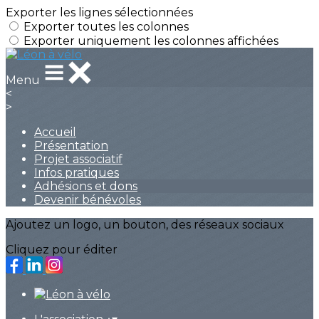
Exporter les lignes sélectionnées
Exporter toutes les colonnes
Exporter uniquement les colonnes affichées
Menu
<
>
Accueil
Présentation
Projet associatif
Infos pratiques
Adhésions et dons
Devenir bénévoles
Ajoutez un logo, un bouton, des réseaux sociaux
Cliquez pour éditer