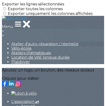
Exporter les lignes sélectionnées
Exporter toutes les colonnes
Exporter uniquement les colonnes affichées
Menu
<
>
Atelier d'auto-réparation / réemploi
Vélo-école
Ateliers thématiques
Location de VAE longue durée
PlaIdoyer
Ajoutez un logo, un bouton, des réseaux sociaux
Cliquez pour éditer
L'association
▴
▾