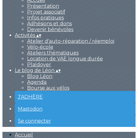
Accueil
Présentation
Projet associatif
Infos pratiques
Adhésions et dons
Devenir bénévoles
Activités
▴
▾
Atelier d'auto-réparation / réemploi
Vélo-école
Ateliers thématiques
Location de VAE longue durée
PlaIdoyer
Le blog de Léon
▴
▾
Blog Léon
Agenda
Bourse aux vélos
J'ADHÈRE
Mastodon
Se connecter
Accueil